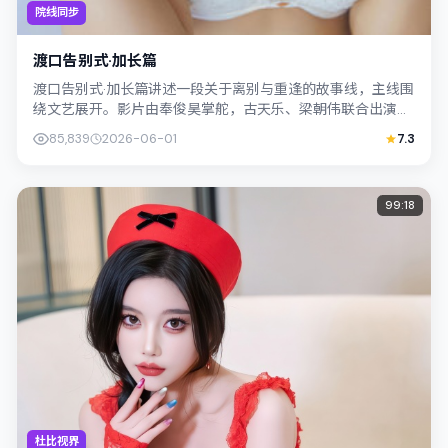
院线同步
渡口告别式·加长篇
渡口告别式·加长篇讲述一段关于离别与重逢的故事线，主线围
绕文艺展开。影片由奉俊昊掌舵，古天乐、梁朝伟联合出演；
外景与中国香港的城市纹理紧密结合，...
85,839
2026-06-01
7.3
99:18
杜比视界