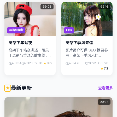
运，镜头克...
结合，摄影与...
99:08
99:16
导演剪辑版
HDR
高架下车站夜
高架下季风来信
高架下车站夜讲述一段关
影片简介可供 SEO 摘要参
于离别与重逢的故事线，
考：高架下季风来信
主线围绕动作展开。影片
（2025）由庵野秀明执
79,114
2023-12-18
9.6
78,476
2025-08-28
由李沧东掌舵，桥本爱、
导，主演胡歌；影片定位
7.2
朴叙俊联合出演；外景与
奇幻，叙事锚定中国香港
中国香港的城市纹理紧密
的社会议题与个体命运，
结合，摄影与...
镜头克制...
最新更新
查看更多
99:38