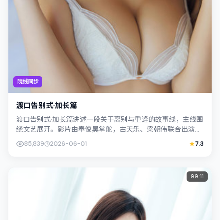
院线同步
渡口告别式·加长篇
渡口告别式·加长篇讲述一段关于离别与重逢的故事线，主线围
绕文艺展开。影片由奉俊昊掌舵，古天乐、梁朝伟联合出演；
外景与中国香港的城市纹理紧密结合，...
85,839
2026-06-01
7.3
99:11