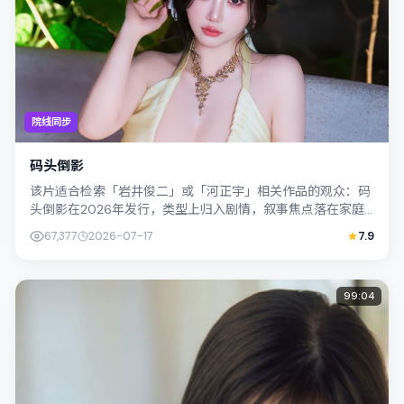
院线同步
码头倒影
该片适合检索「岩井俊二」或「河正宇」相关作品的观众：码
头倒影在2026年发行，类型上归入剧情，叙事焦点落在家庭
与社会的交错地带；配角层次丰富，值...
67,377
2026-07-17
7.9
99:04