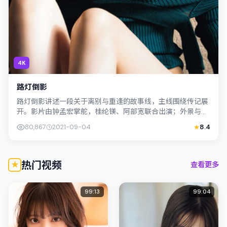
4K
路灯倒影
路灯倒影讲述一段关于离别与重逢的故事线，主线围绕传记展
开。影片由钟孟宏掌舵，桂纶镁、阿部宽联合出演；外景与韩
国（首尔）的城市纹理紧密结合，摄影与...
80,867
2021-09-04
8.4
热门视频
查看更多
99:13
99:04