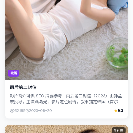
独播
雨后第二封信
影片简介可供 SEO 摘要参考：雨后第二封信（2023）由钟孟
宏执导，主演满岛光；影片定位剧情，叙事锚定韩国（首尔）
的社会议题与个体命运，镜头克...
82,188
2023-09-20
9.3
99:16