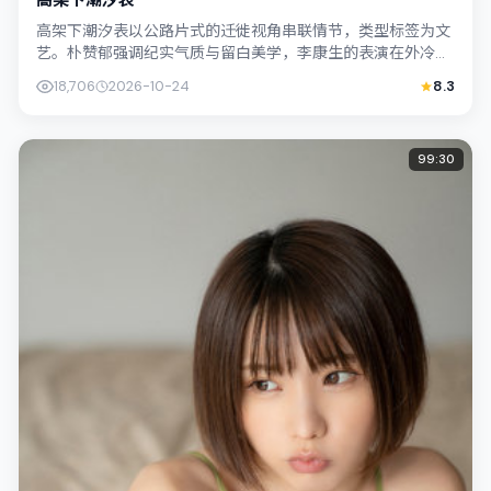
高架下潮汐表
高架下潮汐表以公路片式的迁徙视角串联情节，类型标签为文
艺。朴赞郁强调纪实气质与留白美学，李康生的表演在外冷内
热之间切换；若你正在查找日本（北海道...
18,706
2026-10-24
8.3
99:30