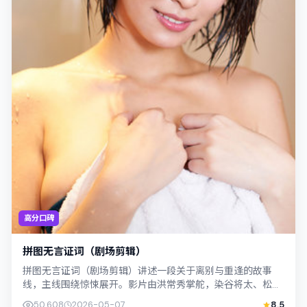
高分口碑
拼图无言证词（剧场剪辑）
拼图无言证词（剧场剪辑）讲述一段关于离别与重逢的故事
线，主线围绕惊悚展开。影片由洪常秀掌舵，染谷将太、松坂
桃李联合出演；外景与新加坡的城市纹理紧...
50,608
2026-05-07
8.5