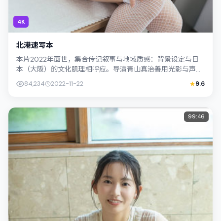
4K
北港速写本
本片2022年面世，集合传记叙事与地域质感：背景设定与日
本（大阪）的文化肌理相呼应。导演青山真治善用光影与声场
塑造孤独感，易烊千玺饰演角色的抉择...
84,234
2022-11-22
9.6
99:46