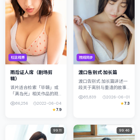
杜比视界
院线同步
雨后证人席（剧场剪
渡口告别式·加长篇
辑）
渡口告别式·加长篇讲述一
该片适合检索「毕赣」或
段关于离别与重逢的故事
「满岛光」相关作品的观
线，主线围绕文艺展开。
85,839
2026-06-01
众：雨后证人席（剧场剪
影片由奉俊昊掌舵，古天
86,256
2022-06-04
7.3
辑）在2022年发行，类型
乐、梁朝伟联合出演；外
7.9
上归入科幻，叙事焦点落
景与中国香港的城市纹理
在家庭与社会的交错地
紧密结合，...
带；配角层...
99:11
99:46