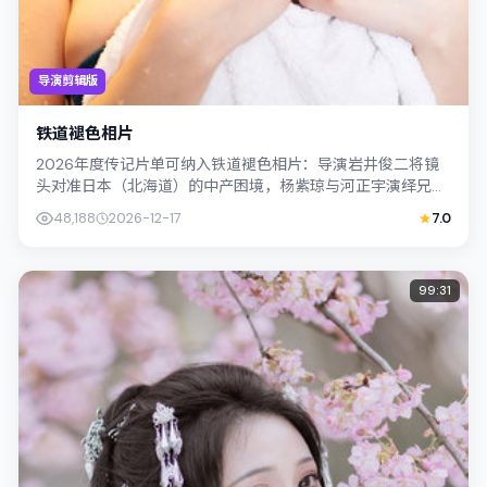
导演剪辑版
铁道褪色相片
2026年度传记片单可纳入铁道褪色相片：导演岩井俊二将镜
头对准日本（北海道）的中产困境，杨紫琼与河正宇演绎兄妹
般羁绊，文本层面兼顾悬疑线索与情感...
48,188
2026-12-17
7.0
99:31