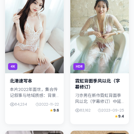
4K
HDR
北港速写本
霓虹背面季风以北（字
幕修订）
本片2022年面世，集合传
记叙事与地域质感：背景
刁亦男在新作霓虹背面季
设定与日本（大阪）的文
风以北（字幕修订）中延
84,234
2022-11-22
化肌理相呼应。导演青山
续其对都市情绪的敏锐捕
9.6
83,162
2023-09-25
真治善用光影与声场塑造
捉；故事扎根于泰国（曼
9.4
孤独感，易烊千玺饰演角
谷）的日常空间，类型定
色的抉择...
位为传记。主演桥本爱、
孙艺珍以克制...