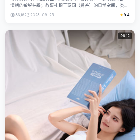
情绪的敏锐捕捉；故事扎根于泰国（曼谷）的日常空间，类型
定位为传记。主演桥本爱、孙艺珍以克制...
83,162
2023-09-25
9.4
99:12