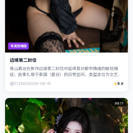
导演剪辑版
边境第二封信
青山真治在新作边境第二封信中延续其对都市情绪的敏锐捕
捉；故事扎根于泰国（曼谷）的日常空间，类型定位为文艺。
主演周迅、杨紫琼以克制表演撑起情感内核...
71,256
2026-08-15
8.9
99:17