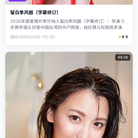
留白季风圈（字幕修订）
2026年度爱情片单可纳入留白季风圈（字幕修订）：导演刁
亦男将镜头对准中国台湾的中产困境，桂纶镁与松坂桃李演绎
兄妹般羁绊，文本层面兼顾悬疑线索与...
67,628
2026-05-20
8.9
99:28