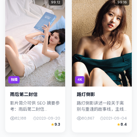
99:12
99:16
独播
4K
雨后第二封信
路灯倒影
影片简介可供 SEO 摘要参
路灯倒影讲述一段关于离
考：雨后第二封信
别与重逢的故事线，主线
（2023）由钟孟宏执导，
围绕传记展开。影片由钟
82,188
2023-09-20
80,867
2021-09-04
主演满岛光；影片定位剧
孟宏掌舵，桂纶镁、阿部
9.3
8.4
情，叙事锚定韩国（首
宽联合出演；外景与韩国
尔）的社会议题与个体命
（首尔）的城市纹理紧密